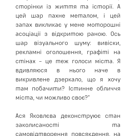
сторінки із життя та історії. А
цей шар пахне металом, і цей
запах викликає у мене моторошні
асоціації з відкритою раною. Ось
шар візуального шуму: вивіски,
рекламні оголошення, графіті на
стінах – це теж голоси міста. Я
вдивляюся в нього наче в
викривлене дзеркало, що я хочу
там побачити? Істинне обличчя
міста, чи можливо своє?”
Ася Яковлєва деконструює стан
заколисаності та
самовідтворення повсякдення, на