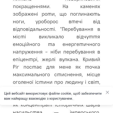
покращеннями. На каменях
зображені роти, що поглинають
ноги, уроборос втечі від
відповідальності. “Перебування в
місті викликало відчуття
емоційного та енергетичного
напруження – ніби перебування в
епіцентрі, жерлі вулкана. Кривий
Ріг постає для мене як точка
максимального стиснення, місце
оголеної істини про людину і світ,
де стає видимим сам механізм
Цей вебсайт використовує файли cookie, щоб забезпечити
реальності. Місто сприймається
вам найкращу взаємодію з користувачем.
як концентрат історичних шарів
насильства — імперського,