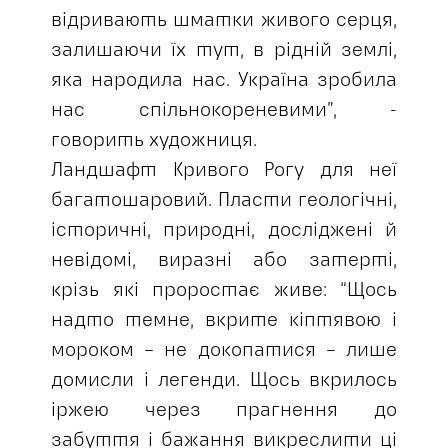
відривають шматки живого серця,
залишаючи їх тут, в рідній землі,
яка народила нас. Україна зробила
нас спільнокореневими”, -
говорить художниця.
Ландшафт Кривого Рогу для неї
багатошаровий. Пласти геологічні,
історичні, природні, досліджені й
невідомі, виразні або затерті,
крізь які проростає живе: “Щось
надто темне, вкрите кіптявою і
мороком – не докопатися – лише
домисли і легенди. Щось вкрилось
іржею через прагнення до
забуття і бажання викреслити ці